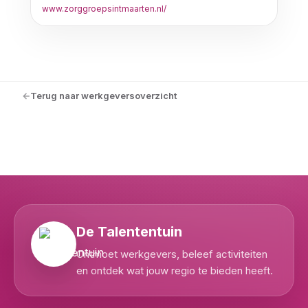
www.zorggroepsintmaarten.nl/
Terug naar werkgeversoverzicht
De Talententuin
Ontmoet werkgevers, beleef activiteiten
en ontdek wat jouw regio te bieden heeft.