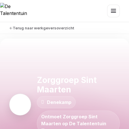
Terug naar werkgeversoverzicht
Zorggroep Sint
Maarten
Denekamp
Ontmoet Zorggroep Sint
Maarten op De Talententuin