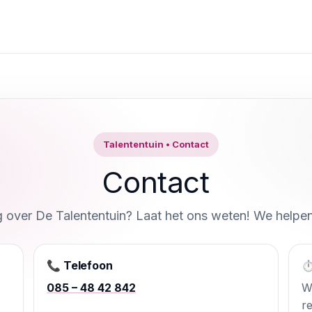
Talententuin • Contact
Contact
 over De Talententuin? Laat het ons weten! We helpen
📞 Telefoon
⏱
085 – 48 42 842
W
r