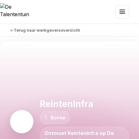
Terug naar werkgeversoverzicht
ReintenInfra
Borne
Ontmoet ReintenInfra op De