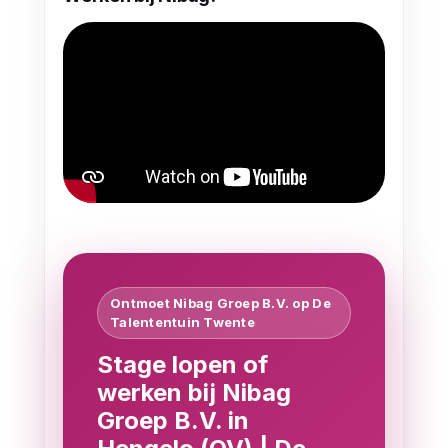
Ontmoet Nibag Groep B.V. op De
Talententuin Twente
Stage lopen of
werken bij Nibag
Groep B.V. in