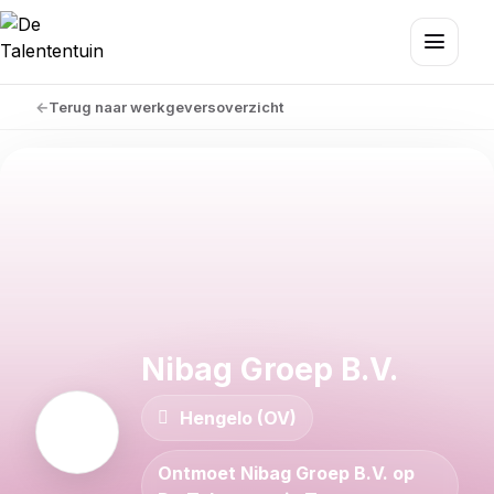
Terug naar werkgeversoverzicht
Nibag Groep B.V.
Hengelo (OV)
Ontmoet Nibag Groep B.V. op