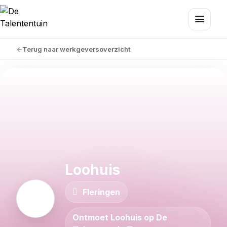
Terug naar werkgeversoverzicht
Loohuis
Fleringen
Ontmoet Loohuis op De