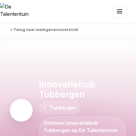
Terug naar werkgeversoverzicht
Innovatiehub
Tubbergen
Tubbergen
Ontmoet Innovatiehub
Tubbergen op De Talententuin