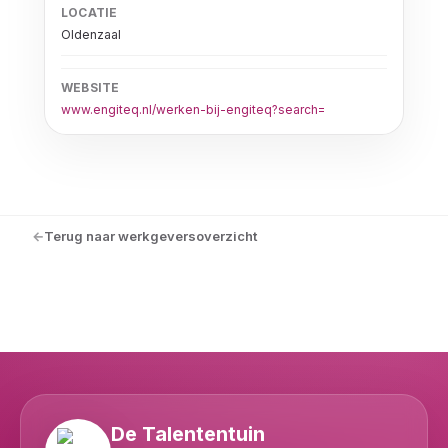
LOCATIE
Oldenzaal
WEBSITE
www.engiteq.nl/werken-bij-engiteq?search=
Terug naar werkgeversoverzicht
De Talententuin