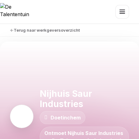
Terug naar werkgeversoverzicht
Nijhuis Saur
Industries
Doetinchem
Ontmoet Nijhuis Saur Industries