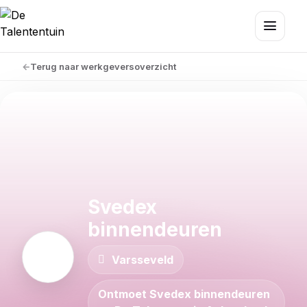
Terug naar werkgeversoverzicht
Svedex
binnendeuren
Varsseveld
Ontmoet Svedex binnendeuren